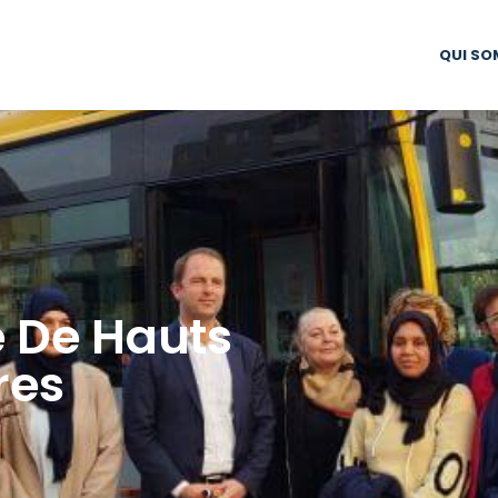
QUI SO
e De Hauts
res