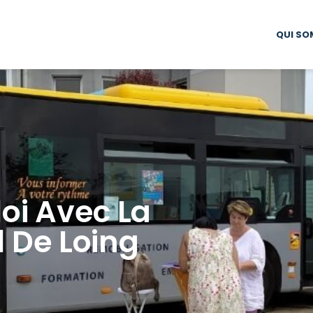
QUI SO
oi Avec La
l De Loing